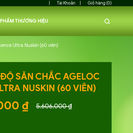
Tài Khoản
Giỏ hàng (0)
 PHẨM THƯƠNG HIỆU
nce Ultra Nuskin (60 viên)
O ĐỘ SĂN CHẮC AGELOC
LTRA NUSKIN (60 VIÊN)
.000
₫
5.606.000
₫