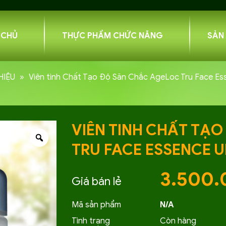
 CHỦ
THỰC PHẨM CHỨC NĂNG
SẢN
HIỆU
»
Viên tinh Chất Tạo Độ Săn Chắc AgeLoc Tru Face Esse
VIÊN TINH CHẤT TẠ
TRU FACE ESSENCE U
3.500
Mã sản phẩm
N/A
Tình trạng
Còn hàng