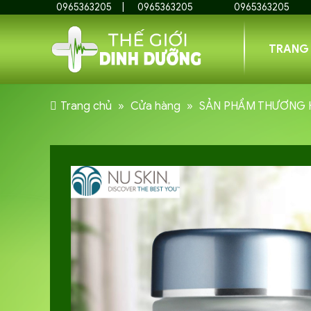
0965363205
0965363205
0965363205
TRANG
Trang chủ
»
Cửa hàng
»
SẢN PHẨM THƯƠNG 