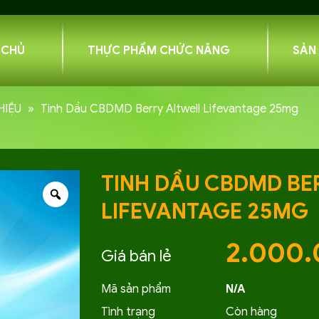
 CHỦ
THỰC PHẨM CHỨC NĂNG
SẢN
HIỆU
»
Tinh Dầu CBDMD Berry Altwell Lifevantage 25mg
TINH DẦU CBDMD BE
LIFEVANTAGE 25MG
2.000
Mã sản phẩm
N/A
Tình trạng
Còn hàng