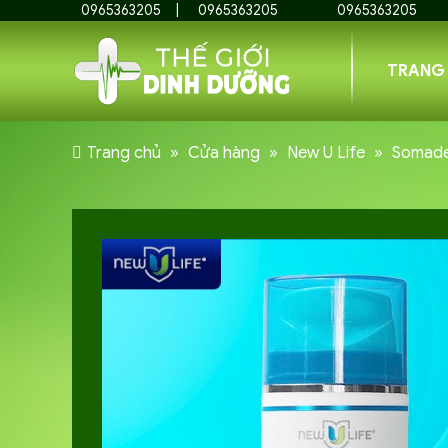
0965363205
0965363205
0965363205
TRANG
Trang chủ
»
Cửa hàng
»
New U Life
»
Somade