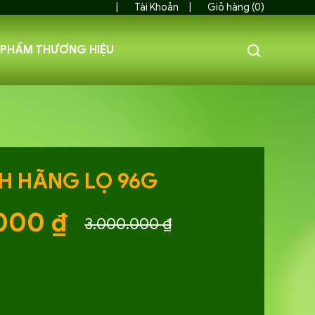
Tài Khoản
Giỏ hàng (0)
 PHẨM THƯƠNG HIỆU
H HÃNG LỌ 96G
.000
₫
3.000.000
₫