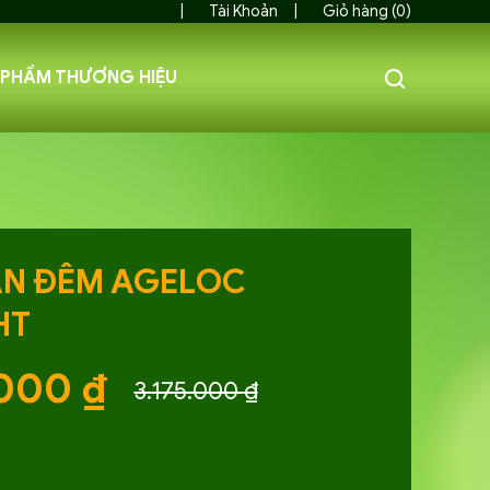
Tài Khoản
Giỏ hàng (0)
 PHẨM THƯƠNG HIỆU
t
AN ĐÊM AGELOC
HT
.000
₫
3.175.000
₫