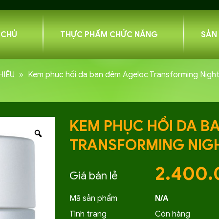
 CHỦ
THỰC PHẨM CHỨC NĂNG
SẢN
HIỆU
»
Kem phục hồi da ban đêm Ageloc Transforming Nigh
KEM PHỤC HỒI DA B
TRANSFORMING NIG
2.400
Mã sản phẩm
N/A
Tình trạng
Còn hàng