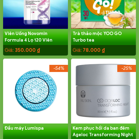
Viên Uống Novomin
Trà thảo mộc YOO GO
Formula 4 Lọ 120 Viên
Turbo tea
Giá:
350.000
₫
Giá:
78.000
₫
-54%
-25%
Đầu máy Lumispa
Kem phục hồi da ban đêm
Ageloc Transforming Night