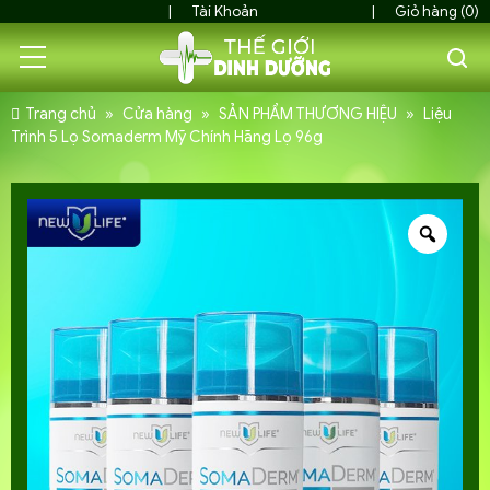
Tài Khoản
Giỏ hàng (0)
Trang chủ
»
Cửa hàng
»
SẢN PHẨM THƯƠNG HIỆU
»
Liệu
Trình 5 Lọ Somaderm Mỹ Chính Hãng Lọ 96g