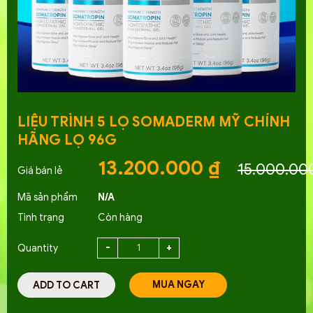
LIỆU TRÌNH 5 LỌ SOMADERM MỸ CHÍNH
HÃNG LỌ 96G
13.200.000
₫
15.000.00
Mã sản phẩm
N/A
Tình trạng
Còn hàng
Quantity
MUA NGAY
ADD TO CART