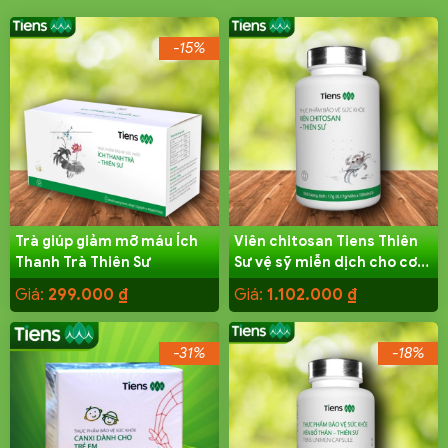
-15%
Trà giúp giảm mỡ máu Ích
Viên chitosan Tiens Thiên
Thanh Trà Thiên Sư
Sư vệ sỹ miễn dịch cho cơ
thể hộp 100 viên
Giá:
299.000
₫
Giá:
1.102.000
₫
-31%
-18%