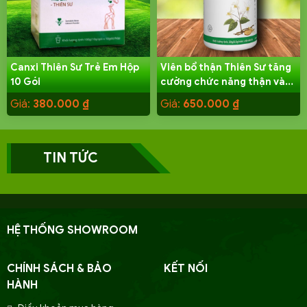
Canxi Thiên Sư Trẻ Em Hộp
Viên bổ thận Thiên Sư tăng
10 Gói
cường chức năng thận và
sinh lý Nam
Giá:
380.000
₫
Giá:
650.000
₫
TIN TỨC
HỆ THỐNG SHOWROOM
CHÍNH SÁCH & BẢO
KẾT NỐI
HÀNH