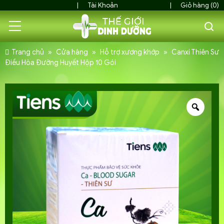
Tài Khoản
Giỏ hàng (0)
Trang chủ
»
Cửa hàng
»
Hỗ trợ xương khớp
»
Canxi Thiên Sư
Điều Hòa Đường Huyết Hộp 10 Gói