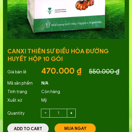
CANXI THIÊN SƯ ĐIỀU HÒA ĐƯỜNG
HUYẾT HỘP 10 GÓI
470.000
₫
550.000
₫
Mã sản phẩm
N/A
Tình trạng
Còn hàng
Xuất xứ
Mỹ
Quantity
MUA NGAY
ADD TO CART